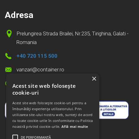
Adresa
Prelungirea Strada Brailei, Nr.235, Tirighina, Galati -
Romania
+40 720 115 500
vanzari@container.ro
×
8:00pm - 4:00pm
Acest site web folosește
Sambata - Duminica Inchis
cookie-uri
Acest site web folosește cookie-uri pentru a
îmbunătăți experiența utilizatorului. Prin
utilizarea site-ului nostru web, sunteți de acord
cu toate cookie-urile în conformitate cu Politica
noastră privind cookie-urile.
Află mai multe
DE PERFORMANȚĂ